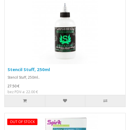
Stencil Stuff, 250ml
Stencil Stuff, 250ml..
27.50 €
bez PDV-a: 22.00 €
OUT OF STOCK