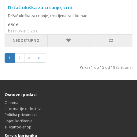
Držač uloška za crtanje, crni
Držač uloška za crtanje, crnicijena za 1 komad..
6.50 €
bez PDV-a: 5.20 €
NEDOSTUPNO
1
2
>
>|
Prikaz 1 do 15 od 18 (2 Strana)
Osnovni podaci
O nama
Informacije o dostavi
Politika privatnosti
Uvjeti korištenja
all4tattoo-shop
Servis korisnika