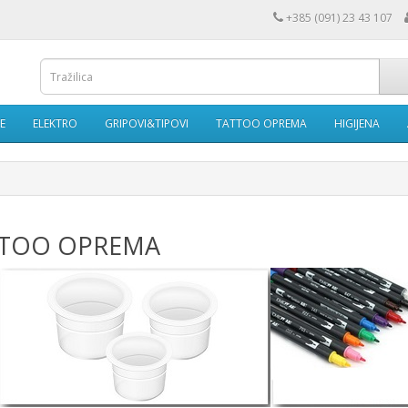
+385 (091) 23 43 107
E
ELEKTRO
GRIPOVI&TIPOVI
TATTOO OPREMA
HIGIJENA
TOO OPREMA