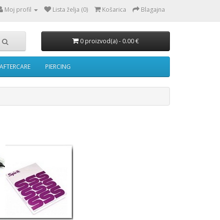
Moj profil
Lista želja (0)
Košarica
Blagajna
0 proizvod(a) - 0.00 €
AFTERCARE
PIERCING