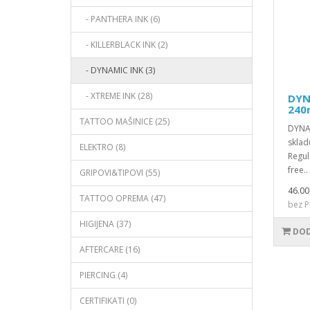
- PANTHERA INK (6)
- KILLERBLACK INK (2)
- DYNAMIC INK (3)
- XTREME INK (28)
DYNA
240
TATTOO MAŠINICE (25)
DYNAM
skla
ELEKTRO (8)
Regul
free..
GRIPOVI&TIPOVI (55)
46.00
TATTOO OPREMA (47)
bez P
HIGIJENA (37)
DOD
AFTERCARE (16)
PIERCING (4)
CERTIFIKATI (0)