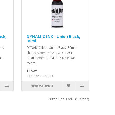
ack,
DYNAMIC INK - Union Black,
30ml
mlu
DYNAMIC INK - Union Black, 30mlu
skladu s novom TATTOO REACH
 -
Regulativom od 04.01.2022.vegan -
freem..
17.50 €
bez PDV-a: 14.00 €
NEDOSTUPNO
Prikaz 1 do 3 od 3 (1 Strana)