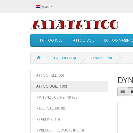
Jezici
TATTOO IGLE
TATTOO BOJE
TATTOO MAŠINIC
TATTOO BOJE
DYNAMIC INK
TATTOO IGLE (35)
DYN
TATTOO BOJE (100)
- INTENZE GEN-Z INK (33)
- ETERNAL INK (8)
- I AM INK (14)
- PREMIER PRODUCTS INK (4)