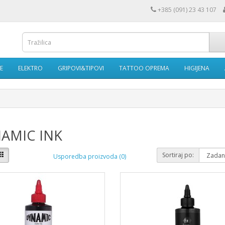
+385 (091) 23 43 107
E
ELEKTRO
GRIPOVI&TIPOVI
TATTOO OPREMA
HIGIJENA
AMIC INK
Sortiraj po:
Usporedba proizvoda (0)