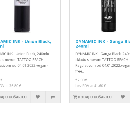
MIC INK - Union Black,
DYNAMIC INK - Ganga Bl
ml
240ml
IC INK - Union Black, 240mlu
DYNAMIC INK - Ganga Black, 240
du s novom TATTOO REACH
skladu s novom TATTOO REACH
ativom od 04.01.2022.vegan -
Regulativom od 04.01.2022.vegan
free..
 €
52.00 €
DV-a: 36.80 €
bez PDV-a: 41.60 €
AJ U KOŠARICU
DODAJ U KOŠARICU