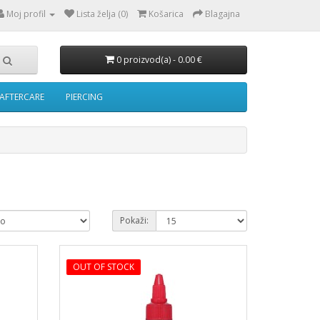
Moj profil
Lista želja (0)
Košarica
Blagajna
0 proizvod(a) - 0.00 €
AFTERCARE
PIERCING
Pokaži:
OUT OF STOCK