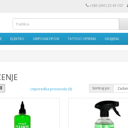
+385 (091) 23 43 107
E
ELEKTRO
GRIPOVI&TIPOVI
TATTOO OPREMA
HIGIJENA
ĆENJE
Sortiraj po:
Usporedba proizvoda (0)