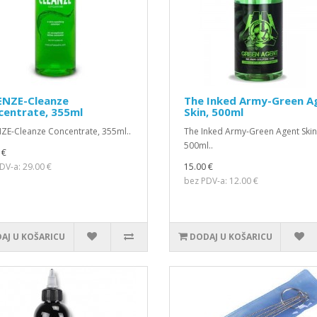
ENZE-Cleanze
The Inked Army-Green A
centrate, 355ml
Skin, 500ml
ZE-Cleanze Concentrate, 355ml..
The Inked Army-Green Agent Skin
500ml..
 €
DV-a: 29.00 €
15.00 €
bez PDV-a: 12.00 €
AJ U KOŠARICU
DODAJ U KOŠARICU