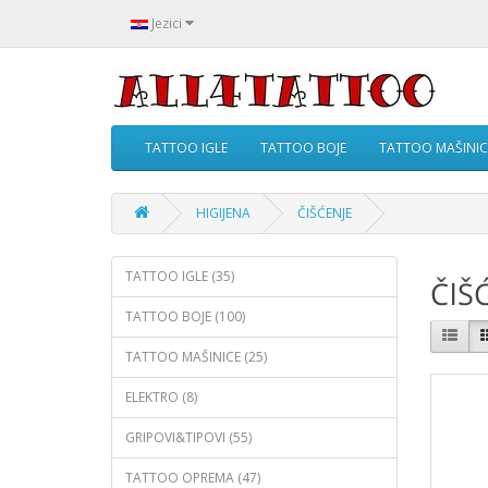
Jezici
TATTOO IGLE
TATTOO BOJE
TATTOO MAŠINIC
HIGIJENA
ČIŠĆENJE
TATTOO IGLE (35)
ČIŠ
TATTOO BOJE (100)
TATTOO MAŠINICE (25)
ELEKTRO (8)
GRIPOVI&TIPOVI (55)
TATTOO OPREMA (47)