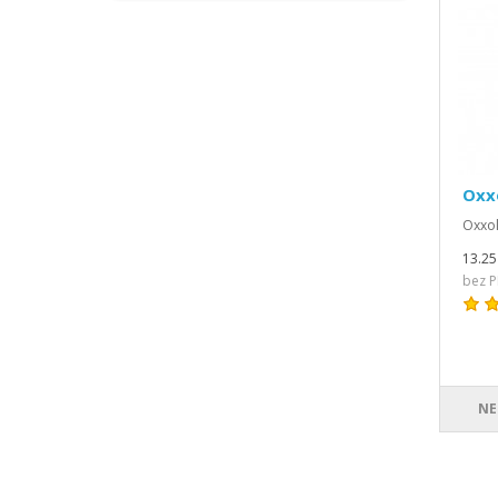
Oxx
Oxxol
13.25
bez P
NE