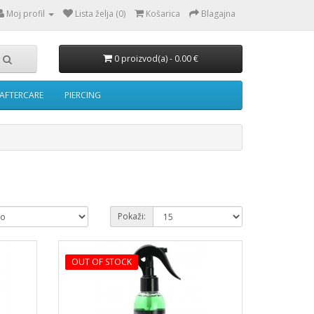
Moj profil
Lista želja (0)
Košarica
Blagajna
0 proizvod(a) - 0.00 €
AFTERCARE
PIERCING
Pokaži:
OUT OF STOCK