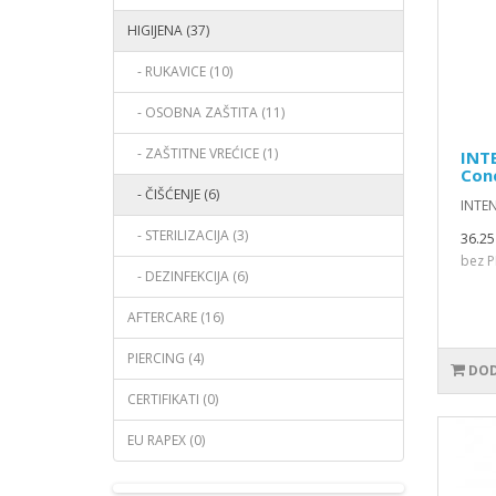
HIGIJENA (37)
- RUKAVICE (10)
- OSOBNA ZAŠTITA (11)
- ZAŠTITNE VREĆICE (1)
INT
Con
- ČIŠĆENJE (6)
INTEN
- STERILIZACIJA (3)
36.25
bez P
- DEZINFEKCIJA (6)
AFTERCARE (16)
PIERCING (4)
DOD
CERTIFIKATI (0)
EU RAPEX (0)