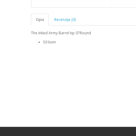
Opis
Recenzije (0)
The Inked Army Barrel tip 07Round
50 kom