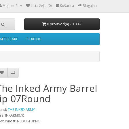
Moj profil
Lista želja (0)
Košarica
Blagajna
0 proizvod(a) - 0.00 €
AFTERCARE
PIERCING
The Inked Army Barrel
tip 07Round
and:
THE INKED ARMY
fra: INKARM07R
ostupnost: NEDOSTUPNO