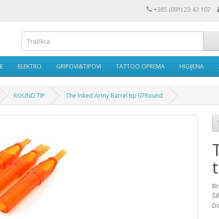
+385 (091) 23 43 107
E
ELEKTRO
GRIPOVI&TIPOVI
TATTOO OPREMA
HIGIJENA
ROUND TIP
The Inked Army Barrel tip 07Round
Br
Ši
D