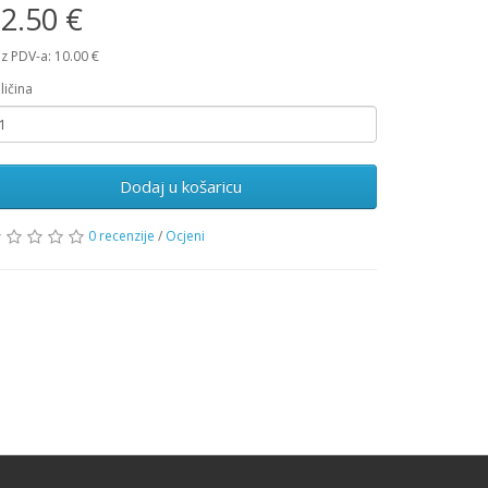
2.50 €
z PDV-a: 10.00 €
ličina
Dodaj u košaricu
0 recenzije
/
Ocjeni