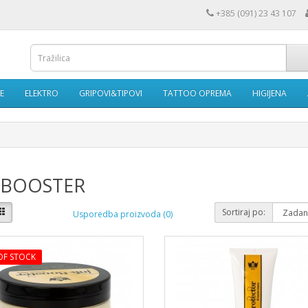
+385 (091) 23 43 107
E
ELEKTRO
GRIPOVI&TIPOVI
TATTOO OPREMA
HIGIJENA
 BOOSTER
Sortiraj po:
Usporedba proizvoda (0)
OF STOCK