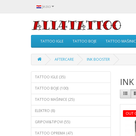
Jezici
TATTOO IGLE
TATTOO BOJE
TATTOO MAŠINIC
AFTERCARE
INK BOOSTER
TATTOO IGLE (35)
INK
TATTOO BOJE (100)
TATTOO MAŠINICE (25)
ELEKTRO (8)
OUT 
GRIPOVI&TIPOVI (55)
TATTOO OPREMA (47)