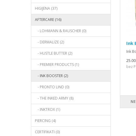
HIGIJENA (37)
AFTERCARE (16)
- LOHMANN & RAUSCHER (0)
- DERMALIZE (2)
Ink 
Ink B
- HUSTLE BUTTER (2)
25.00
- PREMIER PRODUCTS (1)
bez P
- INK BOOSTER (2)
- PRONTO LIND (0)
- THE INKED ARMY (8)
NE
- INKTROX (1)
PIERCING (4)
CERTIFIKATI (0)