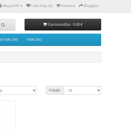
Moj profil
Lista želja (0)
Košarica
Blagajna
0 proizvod(a) - 0.00 €
AFTERCARE
PIERCING
Pokaži: